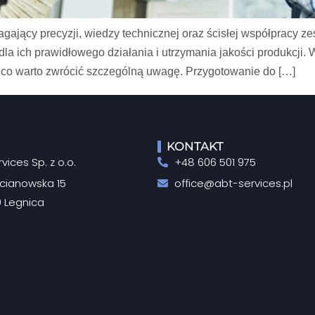
gający precyzji, wiedzy technicznej oraz ścisłej współpracy z
 dla ich prawidłowego działania i utrzymania jakości produkcji
na co warto zwrócić szczególną uwagę. Przygotowanie do […]
KONTAKT
vices Sp. z o.o.
+48 606 501 975
ocianowska 15
office@abt-services.pl
 Legnica