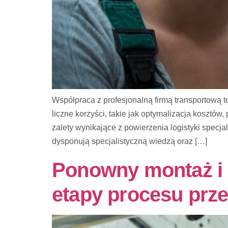
Współpraca z profesjonalną firmą transportową t
liczne korzyści, takie jak optymalizacja kosztó
zalety wynikające z powierzenia logistyki specj
dysponują specjalistyczną wiedzą oraz […]
Ponowny montaż i k
etapy procesu prz