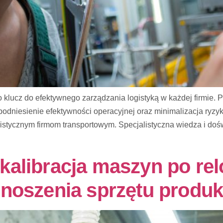
o klucz do efektywnego zarządzania logistyką w każdej firmie. 
w, podniesienie efektywności operacyjnej oraz minimalizacja ry
alistycznym firmom transportowym. Specjalistyczna wiedza i doś
alibracja maszyn po rel
enoszenia sprzętu produ