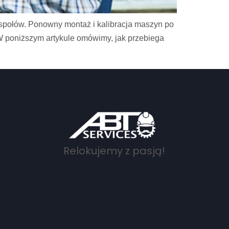
espołów. Ponowny montaż i kalibracja maszyn po
. W poniższym artykule omówimy, jak przebiega
Relokujemy z pasją!