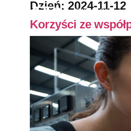
Dzień:
2024-11-12
START
O NAS
OF
Korzyści ze współp