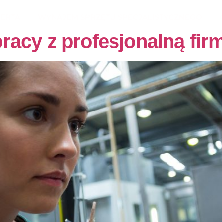
ERTA
WYNAJEM SPRZĘTU SPECJALISTYCZNEGO
racy z profesjonalną fir