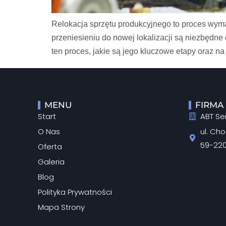
Relokacja sprzętu produkcyjnego to proces wyma
przeniesieniu do nowej lokalizacji są niezbędne
ten proces, jakie są jego kluczowe etapy oraz 
MENU
FIRMA
Start
ABT Ser
O Nas
ul. Ch
59-220
Oferta
Galeria
Blog
Polityka Prywatności
Mapa Strony