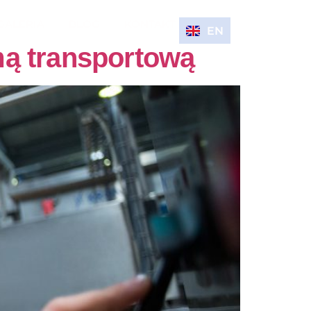
GALERIA
BLOG
KONTAKT
EN
mą transportową