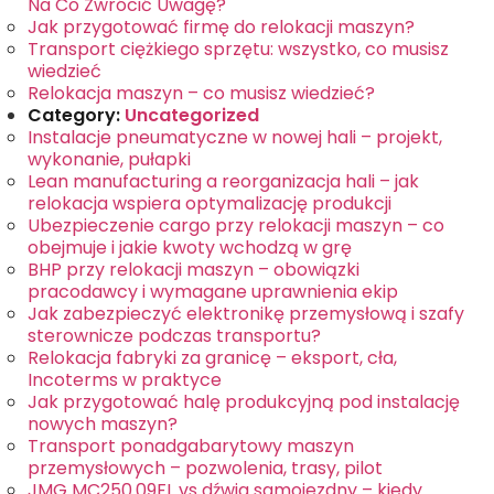
Na Co Zwrócić Uwagę?
Jak przygotować firmę do relokacji maszyn?
Transport ciężkiego sprzętu: wszystko, co musisz
wiedzieć
Relokacja maszyn – co musisz wiedzieć?
Category:
Uncategorized
Instalacje pneumatyczne w nowej hali – projekt,
wykonanie, pułapki
Lean manufacturing a reorganizacja hali – jak
relokacja wspiera optymalizację produkcji
Ubezpieczenie cargo przy relokacji maszyn – co
obejmuje i jakie kwoty wchodzą w grę
BHP przy relokacji maszyn – obowiązki
pracodawcy i wymagane uprawnienia ekip
Jak zabezpieczyć elektronikę przemysłową i szafy
sterownicze podczas transportu?
Relokacja fabryki za granicę – eksport, cła,
Incoterms w praktyce
Jak przygotować halę produkcyjną pod instalację
nowych maszyn?
Transport ponadgabarytowy maszyn
przemysłowych – pozwolenia, trasy, pilot
JMG MC250.09FL vs dźwig samojezdny – kiedy