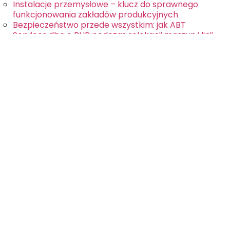
Instalacje przemysłowe – klucz do sprawnego
funkcjonowania zakładów produkcyjnych
Bezpieczeństwo przede wszystkim: jak ABT
Services dba o BHP podczas relokacji maszyn i linii
produkcyjnych
Modernizacja linii produkcyjnej podczas relokacji –
jak zwiększyć efektywność bez dodatkowych
przestojów?
Co warto wiedzieć o montażu instalacji
przemysłowych?
Zalety i wady transportu drogowego – co warto
wiedzieć przed wyborem?
Planowanie relokacji linii produkcyjnej – kluczowe
czynniki sukcesu
Jak technologia wspomaga proces pakowania
maszyn przemysłowych?
Pakowanie maszyn do transportu morskiego –
wyzwania i rozwiązania
Jak skutecznie przeprowadzić audyt maszyn
przed relokacją?
Wyzwania logistyczne w międzynarodowej
relokacji linii produkcyjnych i jak sobie z nimi radzić