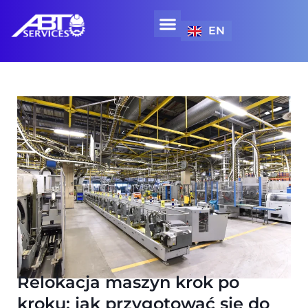
EN
WYNAJEM SPRZĘTU SPECJALISTYCZNEGO
Relokacja maszyn krok po
kroku: jak przygotować się do