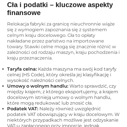
Cła i podatki – kluczowe aspekty
finansowe
Relokacja fabryki za granicę nieuchronnie wiąże
się z wymogiem zapoznania się z systemem
celnym kraju docelowego. Cła to opłaty
nakładane przez państwo na importowane
towary. Stawki celne mogą się znacznie różnić w
zależności od rodzaju maszyn, kraju pochodzenia i
kraju przeznaczenia.
Taryfa celna:
Każda maszyna ma swój kod taryfy
celnej (HS Code), który określa jej klasyfikację i
wysokość należności celnych.
Umowy o wolnym handlu:
Warto sprawdzić, czy
między krajem, z którego eksportujemy, a krajem
docelowym istnieją umowy o wolnym handlu,
które mogą redukować lub znosić cła.
Podatek VAT:
Należy również uwzględnić
podatek VAT obowiązujący w kraju docelowym. W
niektórych przypadkach możliwe jest odzyskanie
VAT-u zapłaconego przy imporcie, jednak