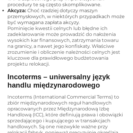
procedury te są często skomplikowane.
Akcyza:
Choć rzadziej dotyczy maszyn
przemysłowych, w niektórych przypadkach może
być wymagana zapłata akcyzy.
Pominięcie kwestii celnych lub błędne ich
zadeklarowanie może prowadzić do nałożenia
wysokich kar finansowych, zatrzymania towaru
na granicy, a nawet jego konfiskaty. Właściwe
zrozumienie i obliczenie należności celnych jest
kluczowe dla prawidłowego budżetowania
projektu relokacji.
Incoterms – uniwersalny język
handlu międzynarodowego
Incoterms (International Commercial Terms) to
zbiór międzynarodowych reguł handlowych
opracowanych przez Międzynarodową Izbę
Handlową (ICC), które definiują prawa i obowiązki
sprzedającego i kupującego w transakcjach
handlowych. Są one niezwykle ważne przy
relokacji fabryk, ponieważ precyzyjnie określają,