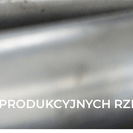
I PRODUKCYJNYCH R