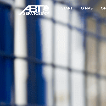
START
O NAS
OF