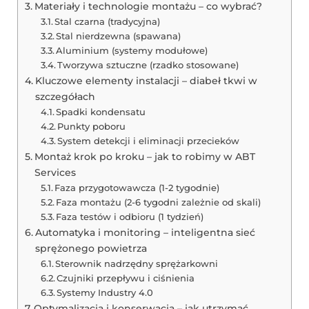
Materiały i technologie montażu – co wybrać?
Stal czarna (tradycyjna)
Stal nierdzewna (spawana)
Aluminium (systemy modułowe)
Tworzywa sztuczne (rzadko stosowane)
Kluczowe elementy instalacji – diabeł tkwi w
szczegółach
Spadki kondensatu
Punkty poboru
System detekcji i eliminacji przecieków
Montaż krok po kroku – jak to robimy w ABT
Services
Faza przygotowawcza (1-2 tygodnie)
Faza montażu (2-6 tygodni zależnie od skali)
Faza testów i odbioru (1 tydzień)
Automatyka i monitoring – inteligentna sieć
sprężonego powietrza
Sterownik nadrzędny sprężarkowni
Czujniki przepływu i ciśnienia
Systemy Industry 4.0
Optymalizacja i konserwacja – jak utrzymać