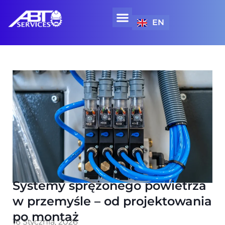
EN
WYNAJEM SPRZĘTU SPECJALISTYCZNEGO
Systemy sprężonego powietrza
w przemyśle – od projektowania
po montaż
16 Stycznia, 2026