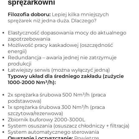
sprężarkowni
Filozofia doboru:
Lepiej kilka mniejszych
sprężarek niż jedna duża. Dlaczego?
Elastyczność dopasowania mocy do aktualnego
zapotrzebowania
Możliwość pracy kaskadowej (oszczędność
energii)
Redundancja – awaria jednej nie zatrzymuje
produkcji
Łatwiejszy serwis (można wyłączyć jedną)
Typowy układ dla średniego zakładu (zużycie
1000-2000 Nm³/h):
2x sprężarka śrubowa 500 Nm³/h (praca
podstawowa)
1x sprężarka śrubowa 300 Nm³/h (praca
szczytowa/rezerwowa)
Zbiornik buforowy 2000-3000L
System osuszania (osuszacz chłodniczy + filtracja)
System automatycznego sterowania
Osuszanie i oczyszczanie:
Powietrze