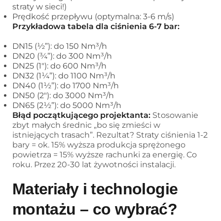
straty w sieci!)
Prędkość przepływu (optymalna: 3-6 m/s)
Przykładowa tabela dla ciśnienia 6-7 bar:
DN15 (½”): do 150 Nm³/h
DN20 (¾”): do 300 Nm³/h
DN25 (1″): do 600 Nm³/h
DN32 (1¼”): do 1100 Nm³/h
DN40 (1½”): do 1700 Nm³/h
DN50 (2″): do 3000 Nm³/h
DN65 (2½”): do 5000 Nm³/h
Błąd początkującego projektanta:
Stosowanie
zbyt małych średnic „bo się zmieści w
istniejących trasach”. Rezultat? Straty ciśnienia 1-2
bary = ok. 15% wyższa produkcja sprężonego
powietrza = 15% wyższe rachunki za energię. Co
roku. Przez 20-30 lat żywotności instalacji.
Materiały i technologie
montażu – co wybrać?