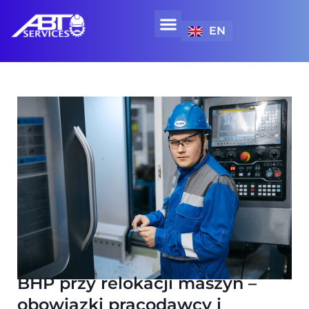
EN
WYNAJEM SPRZĘTU SPECJALISTYCZNEGO
BHP przy relokacji maszyn –
obowiązki pracodawcy i