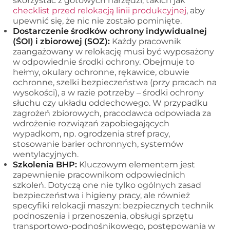
skorzystać z gotowych narzędzi, takich jak
checklist przed relokacją linii produkcyjnej
, aby
upewnić się, że nic nie zostało pominięte.
Dostarczenie środków ochrony indywidualnej
(ŚOI) i zbiorowej (SOZ):
Każdy pracownik
zaangażowany w relokację musi być wyposażony
w odpowiednie środki ochrony. Obejmuje to
hełmy, okulary ochronne, rękawice, obuwie
ochronne, szelki bezpieczeństwa (przy pracach na
wysokości), a w razie potrzeby – środki ochrony
słuchu czy układu oddechowego. W przypadku
zagrożeń zbiorowych, pracodawca odpowiada za
wdrożenie rozwiązań zapobiegających
wypadkom, np. ogrodzenia stref pracy,
stosowanie barier ochronnych, systemów
wentylacyjnych.
Szkolenia BHP:
Kluczowym elementem jest
zapewnienie pracownikom odpowiednich
szkoleń. Dotyczą one nie tylko ogólnych zasad
bezpieczeństwa i higieny pracy, ale również
specyfiki relokacji maszyn: bezpiecznych technik
podnoszenia i przenoszenia, obsługi sprzętu
transportowo-podnośnikowego, postępowania w