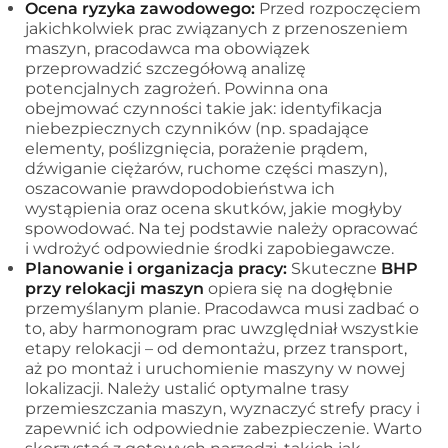
Ocena ryzyka zawodowego:
Przed rozpoczęciem
jakichkolwiek prac związanych z przenoszeniem
maszyn, pracodawca ma obowiązek
przeprowadzić szczegółową analizę
potencjalnych zagrożeń. Powinna ona
obejmować czynności takie jak: identyfikacja
niebezpiecznych czynników (np. spadające
elementy, poślizgnięcia, porażenie prądem,
dźwiganie ciężarów, ruchome części maszyn),
oszacowanie prawdopodobieństwa ich
wystąpienia oraz ocena skutków, jakie mogłyby
spowodować. Na tej podstawie należy opracować
i wdrożyć odpowiednie środki zapobiegawcze.
Planowanie i organizacja pracy:
Skuteczne
BHP
przy relokacji maszyn
opiera się na dogłębnie
przemyślanym planie. Pracodawca musi zadbać o
to, aby harmonogram prac uwzględniał wszystkie
etapy relokacji – od demontażu, przez transport,
aż po montaż i uruchomienie maszyny w nowej
lokalizacji. Należy ustalić optymalne trasy
przemieszczania maszyn, wyznaczyć strefy pracy i
zapewnić ich odpowiednie zabezpieczenie. Warto