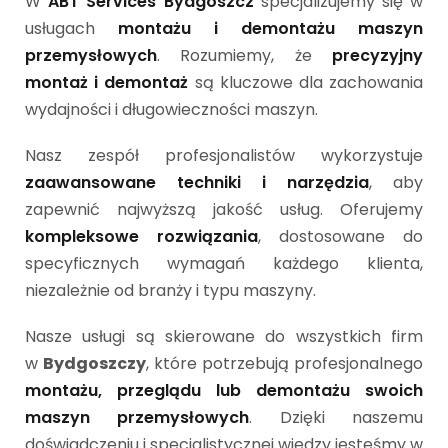
W
ABT Services Bydgoszcz
specjalizujemy się w
usługach
montażu i demontażu maszyn
przemysłowych
. Rozumiemy, że
precyzyjny
montaż i demontaż
są kluczowe dla zachowania
wydajności i długowieczności maszyn.
Nasz zespół profesjonalistów wykorzystuje
zaawansowane techniki i narzędzia
, aby
zapewnić najwyższą jakość usług. Oferujemy
kompleksowe rozwiązania
, dostosowane do
specyficznych wymagań każdego klienta,
niezależnie od branży i typu maszyny.
Nasze usługi są skierowane do wszystkich firm
w
Bydgoszczy
, które potrzebują profesjonalnego
montażu, przeglądu lub demontażu swoich
maszyn przemysłowych
. Dzięki naszemu
doświadczeniu i specjalistycznej wiedzy jesteśmy w