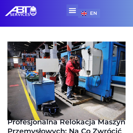
EN
WYNAJEM SPRZĘTU SPECJALISTYCZNEGO
Profesjonalna Relokacja Maszyn
Przemysłowych: Na Co Zwrócić