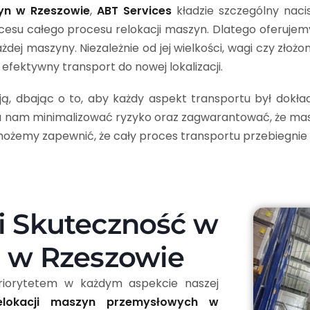
zyn w Rzeszowie
,
ABT Services
kładzie szczególny nacis
kcesu całego procesu relokacji maszyn. Dlatego oferuj
dej maszyny. Niezależnie od jej wielkości, wagi czy zł
efektywny transport do nowej lokalizacji.
zją, dbając o to, aby każdy aspekt transportu był dokła
nam minimalizować ryzyko oraz zagwarantować, że maszy
żemy zapewnić, że cały proces transportu przebiegnie pł
i Skuteczność w
n w Rzeszowie
riorytetem w każdym aspekcie naszej
elokacji maszyn przemysłowych w