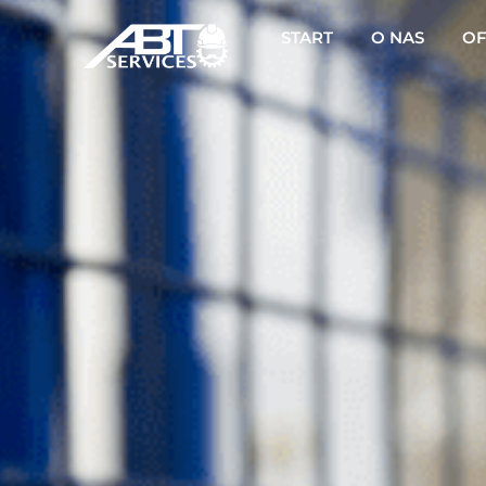
START
O NAS
OF