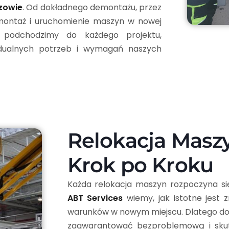
zowie
. Od dokładnego demontażu, przez
 montaż i uruchomienie maszyn w nowej
m podchodzimy do każdego projektu,
idualnych potrzeb i wymagań naszych
Relokacja Masz
Krok po Kroku
Każda relokacja maszyn rozpoczyna się
ABT Services
wiemy, jak istotne jest 
warunków w nowym miejscu. Dlatego dok
zagwarantować bezproblemową i skut