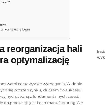
 Lean?
wstwa
i w kontekście Lean
 reorganizacja hali
Inst
era optymalizację
wyk
iorstwami coraz wyższe wymagania. W dobie
cych się potrzeb rynku, kluczem do sukcesu
kcyjnych. Jedną z fundamentalnych zasad,
ie do produkcji, jest Lean manufacturing. Ale