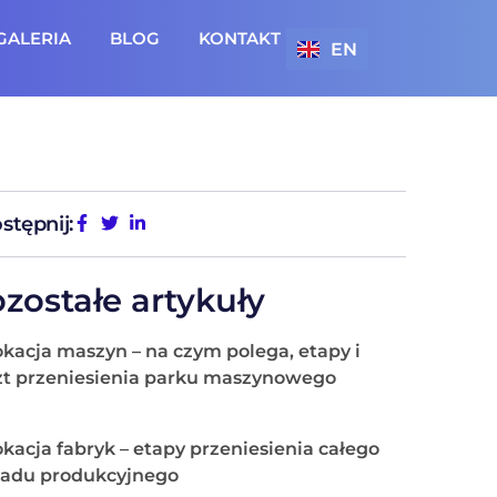
GALERIA
BLOG
KONTAKT
EN
stępnij:
zostałe artykuły
okacja maszyn – na czym polega, etapy i
zt przeniesienia parku maszynowego
kacja fabryk – etapy przeniesienia całego
ładu produkcyjnego