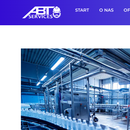
START
O NAS
OF