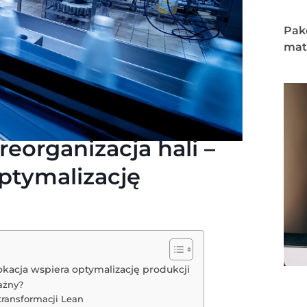
Pak
mate
eorganizacja hali –
optymalizację
lokacja wspiera optymalizację produkcji
ażny?
transformacji Lean