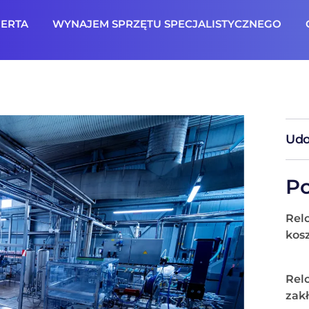
ERTA
WYNAJEM SPRZĘTU SPECJALISTYCZNEGO
Udo
Po
Rel
kos
Relo
zak