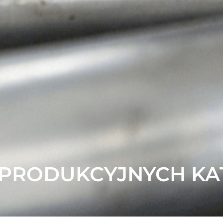
I PRODUKCYJNYCH K