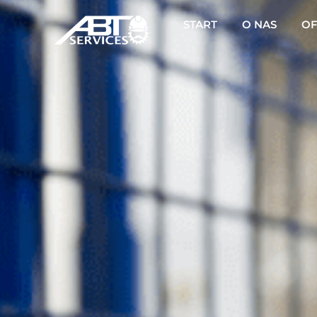
START
O NAS
OF