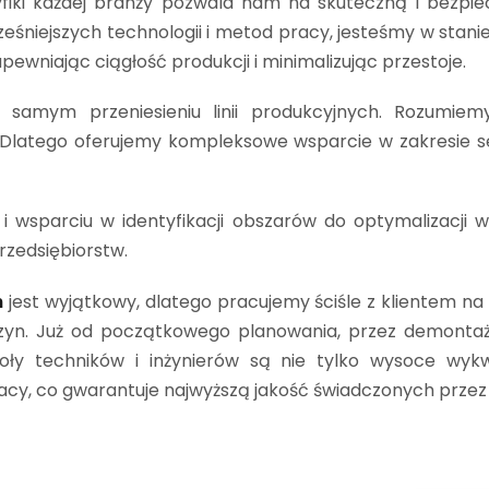
yfiki każdej branży pozwala nam na skuteczną i bezpi
ześniejszych technologii i metod pracy, jesteśmy w stanie
pewniając ciągłość produkcji i minimalizując przestoje.
 samym przeniesieniu linii produkcyjnych. Rozumie
. Dlatego oferujemy kompleksowe wsparcie w zakresie se
 wsparciu w identyfikacji obszarów do optymalizacji 
rzedsiębiorstw.
h
jest wyjątkowy, dlatego pracujemy ściśle z klientem 
yn. Już od początkowego planowania, przez demontaż,
oły techników i inżynierów są nie tylko wysoce wykw
cy, co gwarantuje najwyższą jakość świadczonych przez 