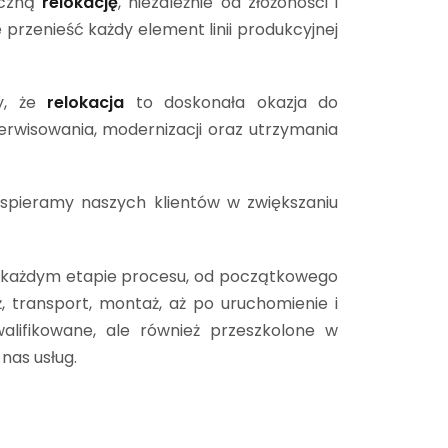
eczną
relokację
, niezależnie od złożoności i
 przenieść każdy element linii produkcyjnej
my, że
relokacja
to doskonała okazja do
rwisowania, modernizacji oraz utrzymania
wspieramy naszych klientów w zwiększaniu
na każdym etapie procesu, od początkowego
 transport, montaż, aż po uruchomienie i
alifikowane, ale również przeszkolone w
nas usług.