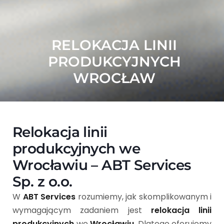
RELOKACJA LINII
PRODUKCYJNYCH
WROCŁAW
Relokacja linii
produkcyjnych we
Wrocławiu – ABT Services
Sp. z o.o.
W
ABT Services
rozumiemy, jak skomplikowanym i
wymagającym zadaniem jest
relokacja linii
produkcyjnych
we
Wrocławiu
. Dlatego oferujemy