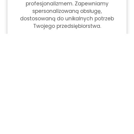
profesjonalizmem. Zapewniamy
spersonalizowaną obsługę,
dostosowaną do unikalnych potrzeb
Twojego przedsiębiorstwa.
+48 606 501 975
office@abt-services.pl
Często zadawane Pytania
Sprawdź nasze FAQ dotyczące Relokacji
linii produkcyjnych